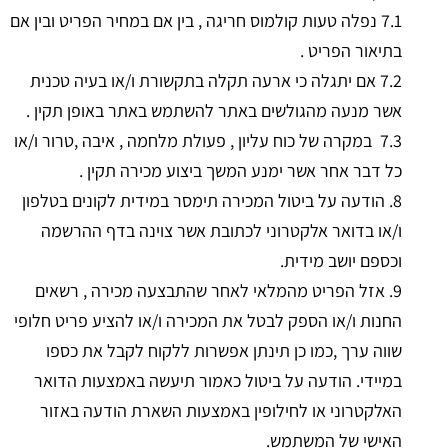
7.1 נפלה טעות קולמוס חריגה , בין אם במחיר הפריט ובין אם
בתיאור הפריט .
7.2 אם יתגלה כי ארעה תקלה בתקשורת ו/או בעיה טכנית
אשר מנעה מהגולשים באתר להשתמש באתר באופן תקין .
7.3 במקרה של כוח עליון , פעולת מלחמה , איבה ,טרור ו/או
כל דבר אחר אשר ימנע המשך ביצוע מכירה תקין .
8. הודעה על ביטול המכירה תימסר במידית לקונים בטלפון
ו/או בדואר אלקטרוני לכתובת אשר צוינה בדף ההרשמה
וכספם יושב מידית.
9. אזל הפריט מהמלאי לאחר שהתבצעה מכירה , רשאים
החנות ו/או הספק לבטל את המכירה ו/או להציע פריט חלופי
שווה ערך ,כמו כן תינתן אפשרות ללקוח לקבל את כספו
במיידי. הודעה על ביטול כאמור תיעשה באמצעות הדואר
האלקטרוני או לחילופין באמצעות השארת הודעה באזור
האישי של המשתמש.