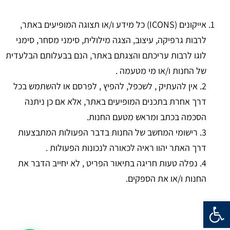
אייקונים (ICONS) כל מידע ו/או תצוגה המופיעים באתר,
לרבות גרפיקה, עיצוב, הצגה מילולית, סימני מסחר, סימני
לוגו לרבות עריכתם והצגתם באתר, הנם בבעלותם הבלעדית
של החנות ו/או מי מטעמה .
2. אין להעתיק , לשכפל, להפיץ , לפרסם או להשתמש בכל
דרך אחרת בתכנים המופיעים באתר, אלא אם כן ניתנה
הסכמה בכתב ומראש מטעם החנות.
3. רישומי המחשב של החנות בדבר הפעולות המתבצעות
דרך האתר יהוו ראיה לכאורה לנכונות הפעולות .
4. נפלה טעות חריגה בתיאור הפריט , לא יחייב הדבר את
החנות ו/או את הספקים.
פתח סרגל נגישות
ט.ל.ח