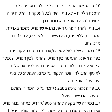
10. פריט אשר הוזמן במיוחד על ידי לקוח וסופק על פי
הזמנת הלקוח – לא ניתן יהיה לבטל עסקה זו והלקוח יהיה
מחויב במלוא ההוצאות הכרוכות בכך.
14. ניתן להחזיר פריט וזאת בתנאי שהפריט נשמר באריזתו
המקורית, ללא פגם, ולא נעשה בו כל שימוש, עד 14 יום
מרכישתו.
15. במקרה של ביטול עסקה ו/או החזרת מוצר עקב פגם
בפריט ו/או אי התאמה בין הפריט שהוזמן לבין הפריט שנמסר
ו/או אי עמידה בלוחות זמני אספקת הפריט יתואם שליח
לאיסוף החבילה ויזוכה הלקוח על מלוא העסקה; כל זאת
ועוד עפ”י הוראות הדין.
16. פריט אשר נרכש במבצע יזוכה על פי המחיר ששולם
במעמד הרכישה בפועל.
17. במקרה של בקשה להחזר כספי/קרדיט באתר עבור פריט
אשר נרכש במסגרת מבצע משולב (לדוגמה: קונים פריט 1