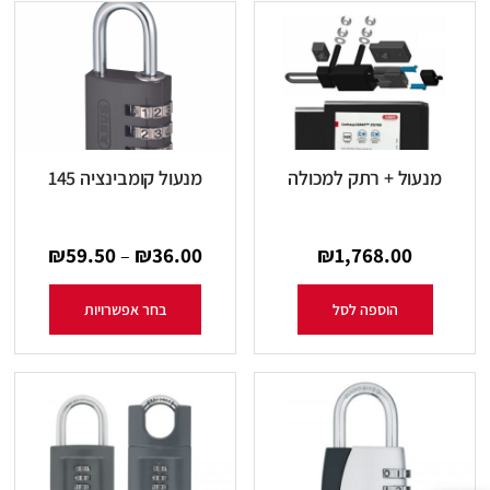
מנעול + רתק למכולה
מנעול קומבינציה 145
₪
59.50
₪
36.00
₪
1,768.00
–
הוספה לסל
בחר אפשרויות